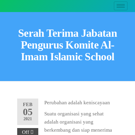
Serah Terima Jabatan
Pengurus Komite Al-
Imam Islamic School
Perubahan adalah keniscayaan
FEB
05
Suatu organisasi yang sehat
2021
adalah organisasi yang
berkembang dan siap menerima
Off