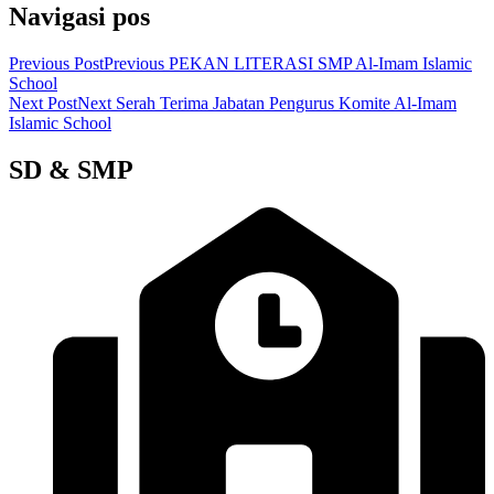
Navigasi pos
Previous Post
Previous
PEKAN LITERASI SMP Al-Imam Islamic
School
Next Post
Next
Serah Terima Jabatan Pengurus Komite Al-Imam
Islamic School
SD & SMP