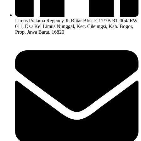
Limus Pratama Regency Jl. Blitar Blok E.12/7B RT 004/ RW
011, Ds./ Kel Limus Nunggal, Kec. Cileungsi, Kab. Bogor,
Prop. Jawa Barat. 16820