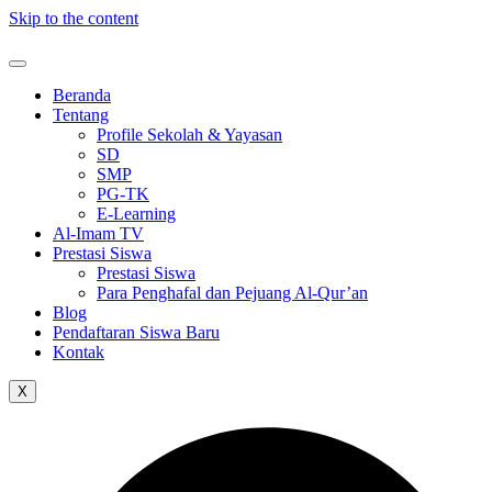
Skip to the content
Beranda
Tentang
Profile Sekolah & Yayasan
SD
SMP
PG-TK
E-Learning
Al-Imam TV
Prestasi Siswa
Prestasi Siswa
Para Penghafal dan Pejuang Al-Qur’an
Blog
Pendaftaran Siswa Baru
Kontak
X