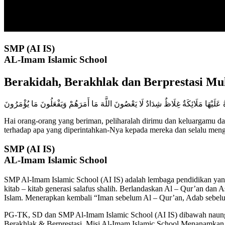
SMP (AI IS)
AL-Imam Islamic School
Berakidah, Berakhlak dan Berprestasi
Mul
َةُ عَلَيْهَا مَلَائِكَةٌ غِلَاظٌ شِدَادٌ لَا يَعْصُونَ اللَّهَ مَا أَمَرَهُمْ وَيَفْعَلُونَ مَا يُؤْمَرُونَ
Hai orang-orang yang beriman, peliharalah dirimu dan keluargamu dar
terhadap apa yang diperintahkan-Nya kepada mereka dan selalu menge
SMP (AI IS)
AL-Imam Islamic School
SMP Al-Imam Islamic School (AI IS) adalah lembaga pendidikan yan
kitab – kitab generasi salafus shalih. Berlandaskan Al – Qur’an da
Islam. Menerapkan kembali “Iman sebelum Al – Qur’an, Adab sebel
PG-TK, SD dan SMP Al-Imam Islamic School (AI IS) dibawah naungan
Berakhlak & Berprestasi, Misi Al-Imam Islamic School Menanamkan ni