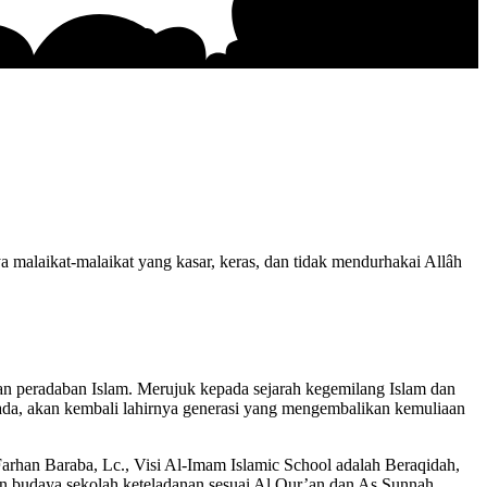
 malaikat-malaikat yang kasar, keras, dan tidak mendurhakai Allâh
n peradaban Islam. Merujuk kepada sejarah kegemilang Islam dan
 ada, akan kembali lahirnya generasi yang mengembalikan kemuliaan
han Baraba, Lc., Visi Al-Imam Islamic School adalah Beraqidah,
dan budaya sekolah keteladanan sesuai Al Qur’an dan As Sunnah.