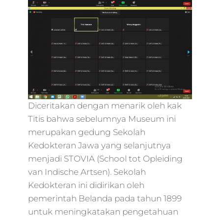
Diceritakan dengan menarik oleh kak
Titis bahwa sebelumnya Museum ini
merupakan gedung Sekolah
Kedokteran Jawa yang selanjutnya
menjadi STOVIA (School tot Opleiding
van Indische Artsen). Sekolah
Kedokteran ini didirikan oleh
pemerintah Belanda pada tahun 1899
untuk meningkatakan pengetahuan