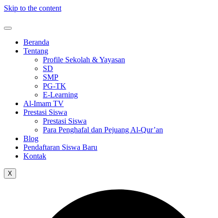
Skip to the content
Beranda
Tentang
Profile Sekolah & Yayasan
SD
SMP
PG-TK
E-Learning
Al-Imam TV
Prestasi Siswa
Prestasi Siswa
Para Penghafal dan Pejuang Al-Qur’an
Blog
Pendaftaran Siswa Baru
Kontak
X