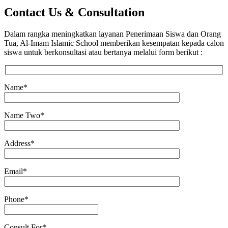
C
o
n
t
a
c
t
U
s
&
C
o
n
s
u
l
t
a
t
i
o
n
Dalam rangka meningkatkan layanan Penerimaan Siswa dan Orang
Tua, Al-Imam Islamic School memberikan kesempatan kepada calon
siswa untuk berkonsultasi atau bertanya melalui form berikut :
Name*
Name Two*
Address*
Email*
Phone*
Consult For*