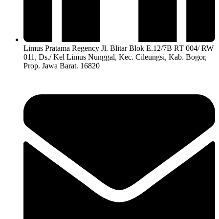
Limus Pratama Regency Jl. Blitar Blok E.12/7B RT 004/ RW
011, Ds./ Kel Limus Nunggal, Kec. Cileungsi, Kab. Bogor,
Prop. Jawa Barat. 16820