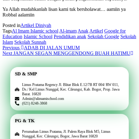
Ya Allah mudahkanlah lisan kami tuk bersholawat… aamiin ya
Robbal aalamiin
Posted in
Artikel Diniyah
Tags
Al Imam Islamic school
Al-imam
Anak
Artikel
Google for
Education
Islamic School
Pendidikan anak
Sekolah Google
Sekolah
Islam
Sekolah Sunnah
Previous
ADAB DI JALAN UMUM
Next
JANGAN SEGAN MENGGENDONG BUAH HATIMU
SD & SMP
Limus Pratama Regency Jl. Blitar Blok E.12/7B RT 004/ RW 011,
Ds./ Kel Limus Nunggal, Kec. Cileungsi, Kab. Bogor, Prop. Jawa
Barat. 16820
Admin@alimamischool.com
(021) 8248-3868
PG & TK
Perumahan Limus Pratama, Jl. Palem Raya Blok M5, Limus
Nunggal, Kec. Cileungsi, Bogor, Jawa Barat 16820