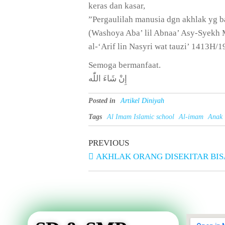
keras dan kasar,
”Pergaulilah manusia dgn akhlak yg b
(Washoya Aba’ lil Abnaa’ Asy-Syekh 
al-‘Arif lin Nasyri wat tauzi’ 1413H/
Semoga bermanfaat.
إِنْ شَاءَ اللّٰه
Posted in
Artikel Diniyah
Tags
Al Imam Islamic school
Al-imam
Anak
PREVIOUS
AKHLAK ORANG DISEKITAR BI