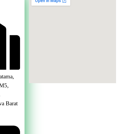
atama,
 M5,
.
wa Barat