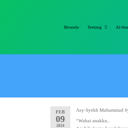
Beranda
Tentang
Al-Im
FEB
09
“Wahai anakku..
2024