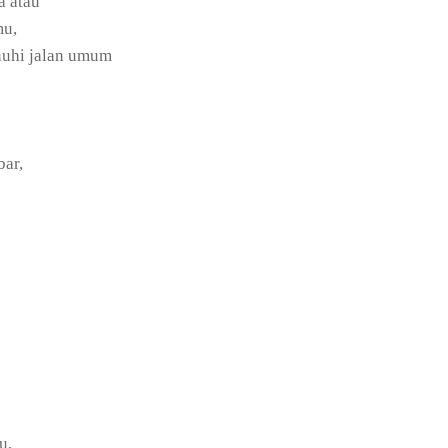
a atau
mu,
nuhi jalan umum
bar,
u,