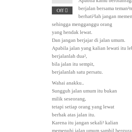
Apabila kamu berolahrag
berjalan bersama teman²
Off
berhati²lah jangan meme
sehingga mengganggu orang
yang hendak lewat.
Dan jangan berjajar di jalan umum.
Apabila jalan yang kalian lewati itu le
berjalanlah dua²,
bila jalan itu sempit,
berjalanlah satu persatu.
Wahai anakku..
Sungguh jalan umum itu bukan
milik seseorang,
tetapi setiap orang yang lewat
berhak atas jalan itu.
Karena itu jangan sekali² kalian
memenuhi jalan umum sambil bergura