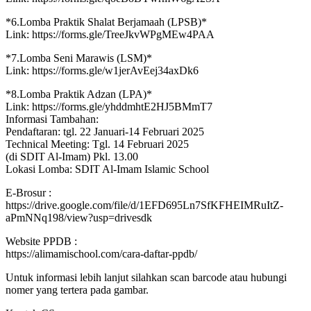
*6.Lomba Praktik Shalat Berjamaah (LPSB)*
Link: https://forms.gle/TreeJkvWPgMEw4PAA
*7.Lomba Seni Marawis (LSM)*
Link: https://forms.gle/w1jerAvEej34axDk6
*8.Lomba Praktik Adzan (LPA)*
Link: https://forms.gle/yhddmhtE2HJ5BMmT7
Informasi Tambahan:
Pendaftaran: tgl. 22 Januari-14 Februari 2025
Technical Meeting: Tgl. 14 Februari 2025
(di SDIT Al-Imam) Pkl. 13.00
Lokasi Lomba: SDIT Al-Imam Islamic School
E-Brosur :
https://drive.google.com/file/d/1EFD695Ln7SfKFHEIMRuItZ-
aPmNNq198/view?usp=drivesdk
Website PPDB :
https://alimamischool.com/cara-daftar-ppdb/
Untuk informasi lebih lanjut silahkan scan barcode atau hubungi
nomer yang tertera pada gambar.