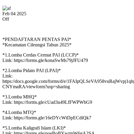
Feb
04
2025
Off
*PENDAFTARAN PENTAS PAI*
*Kecamatan Cileungsi Tahun 2025*
*1.Lomba Cerdas Cermat PAI (LCCP)*
Link: https://forms.gle/konaSwMs79jJFU479
*2.Lomba Pidato PAI (LPAI)*
Link:
https://docs.google.com/forms/d/e/1FAIpQLSeVA958vuRajWvpj1
CNYmaRA/viewform?usp=sharing
*3.Lomba MHQ*
Link: https://forms.gle/cUad3u49LfFWPWbG9
*4.Lomba MTQ*
Link: https://forms.gle/16eDYcWtDpECdiQk7
*5.Lomba Kaligrafi Islam (LKI)*
Link: https://forms.gle/qoeBoBYwrmW6gA2SA