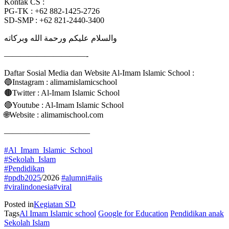
Kontak CS :
PG-TK : +62 882-1425-2726
SD-SMP : +62 821-2440-3400
والسلام عليكم ورحمة الله وبركاته
——————————-
Daftar Sosial Media dan Website Al-Imam Islamic School :
🔵Instagram : alimamislamicschool
🟤Twitter : Al-Imam Islamic School
🔴Youtube : Al-Imam Islamic School
🌐Website : alimamischool.com
——————————–
#Al_Imam_Islamic_School
#Sekolah_Islam
#Pendidikan
#ppdb2025
/2026
#alumni
#aiis
#viralindonesia
#viral
Posted in
Kegiatan SD
Tags
Al Imam Islamic school
Google for Education
Pendidikan anak
Sekolah Islam