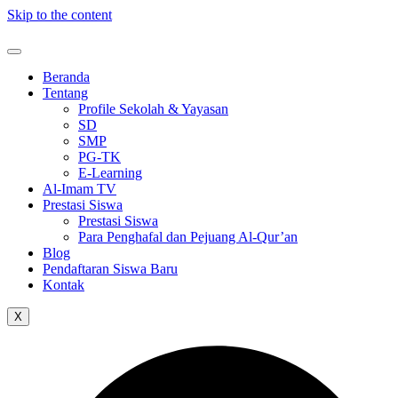
Skip to the content
Beranda
Tentang
Profile Sekolah & Yayasan
SD
SMP
PG-TK
E-Learning
Al-Imam TV
Prestasi Siswa
Prestasi Siswa
Para Penghafal dan Pejuang Al-Qur’an
Blog
Pendaftaran Siswa Baru
Kontak
X