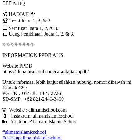
👳🏻‍♀ MHQ
🎁 HADIAH 🎁
🏆 Tropi Juara 1, 2, & 3.
📜 Sertifikat Juara 1, 2, & 3.
💵 Uang Pembinaan Juara 1, 2, & 3.
✨✨✨✨✨✨✨✨
INFORMATION PPDB AI IS
Website PPDB
https://alimamischool.com/cara-daftar-ppdb/
Untuk informasi lebih lanjut silahkan hubungi nomor dibawah ini.
Kontak CS :
PG-TK : +62 882-1425-2726
SD-SMP : +62 821-2440-3400
🌐 | Website : alimamischool.com
📱 | Instagram: alimamislamicschool
📸 | Youtube: Al-Imam Islamic School
#alimamislamicschool
#osissmpalimamislamicschool