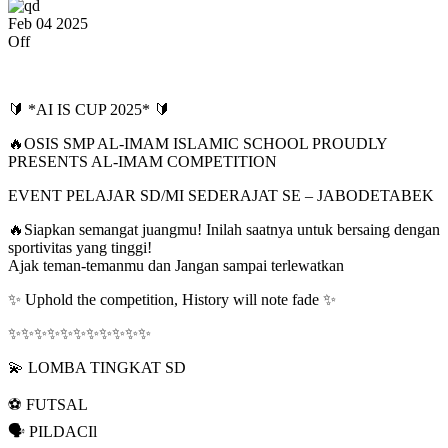
Feb
04
2025
Off
🔰 *AI IS CUP 2025* 🔰
🔥OSIS SMP AL-IMAM ISLAMIC SCHOOL PROUDLY
PRESENTS AL-IMAM COMPETITION
EVENT PELAJAR SD/MI SEDERAJAT SE – JABODETABEK
🔥Siapkan semangat juangmu! Inilah saatnya untuk bersaing dengan
sportivitas yang tinggi!
Ajak teman-temanmu dan Jangan sampai terlewatkan
✨ Uphold the competition, History will note fade ✨
✨✨✨✨✨✨✨✨✨✨✨
💫 LOMBA TINGKAT SD
⚽ FUTSAL
🗣 PILDACIl