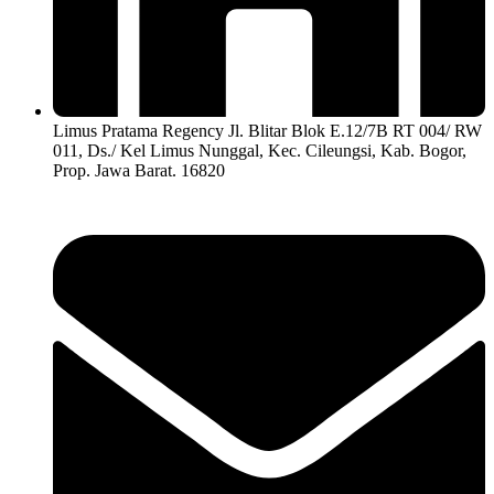
Limus Pratama Regency Jl. Blitar Blok E.12/7B RT 004/ RW
011, Ds./ Kel Limus Nunggal, Kec. Cileungsi, Kab. Bogor,
Prop. Jawa Barat. 16820