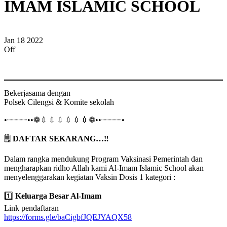
IMAM ISLAMIC SCHOOL
Jan
18
2022
Off
Bekerjasama dengan
Polsek Cilengsi & Komite sekolah
•┈┈┈┈••❁💉💉💉💉💉💉❁••┈┈┈┈•
🗒️
DAFTAR SEKARANG…‼
Dalam rangka mendukung Program Vaksinasi Pemerintah dan
mengharapkan ridho Allah kami Al-Imam Islamic School akan
menyelenggarakan kegiatan Vaksin Dosis 1 kategori :
1️⃣
Keluarga Besar Al-Imam
Link pendaftaran
https://forms.gle/baCigbfJQEJYAQX58