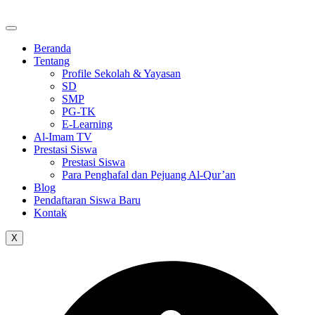
Skip
to
the
Beranda
content
Tentang
Profile Sekolah & Yayasan
SD
SMP
PG-TK
E-Learning
Al-Imam TV
Prestasi Siswa
Prestasi Siswa
Para Penghafal dan Pejuang Al-Qur’an
Blog
Pendaftaran Siswa Baru
Kontak
X