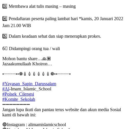
3️⃣ Membawa alat tulis masing – masing
4️⃣ Pendaftaran peserta paling lambat hari *kamis, 20 Januari 2022
Jam 21.00 WIB
5️⃣ Dalam keadaan sehat dan siap menerapkan prokes.
6⃣ Didampingi orang tua / wali
Mohon bantu share…🙏🏽
Jazaakumullaah Khoiron…
•┈┈┈┈••❁💉💉💉💉💉💉❁••┈┈┈┈•
#Yayasan_Sapin_Darussalam
#Al
-Imam_Islamic_School
#Polsek_Cilengsi
#Komite_Sekolah
➖➖➖➖➖➖➖➖
Jangan lupa ikuti dan pantau terus website dan akun media Sosial
kami di bawah ini:
🔵Instagram : alimamislamicschool