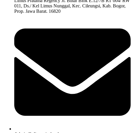
Limus Pratama Regency Jl. Blitar Blok E.12/7B RT 004/ RW
011, Ds./ Kel Limus Nunggal, Kec. Cileungsi, Kab. Bogor,
Prop. Jawa Barat. 16820