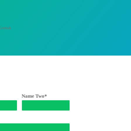
Kontak
Name Two*