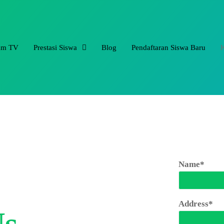
am TV
Prestasi Siswa
Blog
Pendaftaran Siswa Baru
Name*
Address*
Us