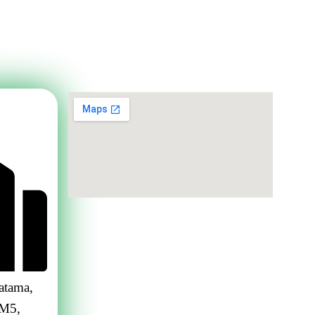
atama,
 M5,