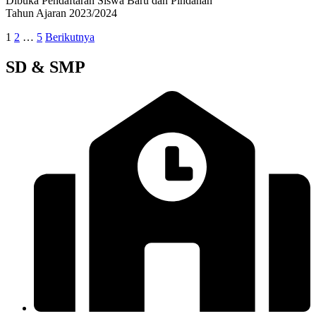
Dibuka Pendaftaran Siswa Baru dan Pindahan
Tahun Ajaran 2023/2024
Paginasi
1
2
…
5
Berikutnya
pos
SD & SMP