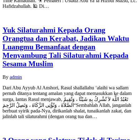
Time Ramadhan. 🎥 Pemateri : Ustadz Abu Ya’la Hizbul Mazid, Lc.
Hafidzahullah. 🕌 Di…
Yuk Silaturahmi Kepada Orang
Orangtua dan Kerabat, Jadikan Waktu
Luangmu Bemanfaat dengan
Menyambung Tali Silaturahmi Kepada
Sesama Muslim
By
admin
Dari Abu Ayyub Al Anshori, Rasul shallallahu ‘alaihi wa sallam
pernah ditanya tentang amalan yang dapat memasukkan ke dalam
surga, lantas Rasul menjawab, تَعْبُدُ اللَّهَ لاَ تُشْرِكُ بِهِ شَيْئًا ، وَتُقِيمُ
الصَّلاَةَ ، وَتُؤْتِى الزَّكَاةَ ، وَتَصِلُ الرَّحِمَ“Sembahlah Allah, janganlah
berbuat syirik pada-Nya, dirikanlah shalat, tunaikanlah zakat, dan
jalinlah tali silaturahmi (dengan orang tua dan…