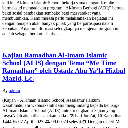
kali ini, Al-Imam Islamic School bekerja sama dengan Komite
bermaksud mengadakan program “Al-Imam Berbagi (ABI)” berupa
bakti sosial pembagian sembako bagi masyarakat yang
membutuhkan. Kami merasa perlu melaksanakan kegiatan ini
dengan harapan akan banyak pihak yang berpartisipasi dalam
kebaikan. Adapun informasi selengkapnya mengenai program ini
adalah sebagai berikut : Jenis…
Kajian Ramadhan Al-Imam Islamic
School (AI IS) dengan Tema “Me Time
Ramadhan” oleh Ustadz Abu Ya’la Hizbul
Mazid, Lc.
By
admin
(Kajian – Al-Imam Islamic School) Assalamu’alaikum
warahmatullahi wabarakatuhKami mengundang kepada keluarga
Al-Imam Islamic School (AI IS) untuk menghadiri kajian yang
InsyaAllah akan dilaksanakan pada : 📅 hari Jum’at, 16 Ramadhan
1444 H/ 07 April 2023.🕰️ 09.00 s/d selesai.📕 Dengan materi Me