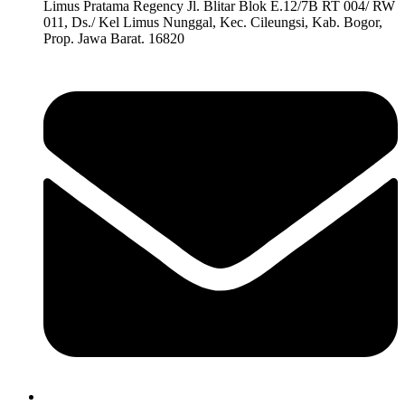
Limus Pratama Regency Jl. Blitar Blok E.12/7B RT 004/ RW
011, Ds./ Kel Limus Nunggal, Kec. Cileungsi, Kab. Bogor,
Prop. Jawa Barat. 16820