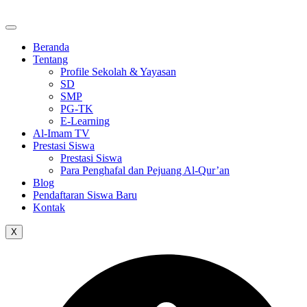
Skip
to
the
Beranda
content
Tentang
Profile Sekolah & Yayasan
SD
SMP
PG-TK
E-Learning
Al-Imam TV
Prestasi Siswa
Prestasi Siswa
Para Penghafal dan Pejuang Al-Qur’an
Blog
Pendaftaran Siswa Baru
Kontak
X