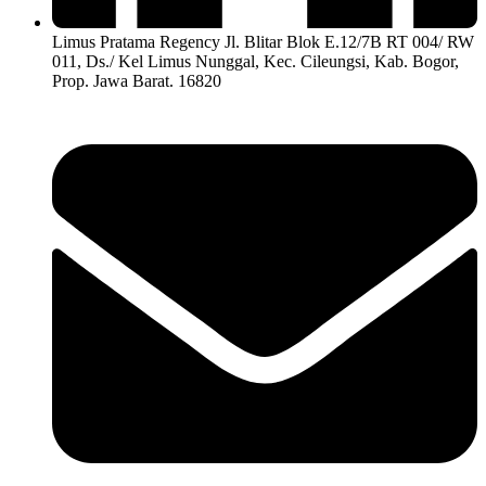
Limus Pratama Regency Jl. Blitar Blok E.12/7B RT 004/ RW
011, Ds./ Kel Limus Nunggal, Kec. Cileungsi, Kab. Bogor,
Prop. Jawa Barat. 16820