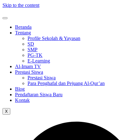
Skip to the content
Beranda
Tentang
Profile Sekolah & Yayasan
SD
SMP
PG-TK
E-Learning
Al-Imam TV
Prestasi Siswa
Prestasi Siswa
Para Penghafal dan Pejuang Al-Qur’an
Blog
Pendaftaran Siswa Baru
Kontak
X