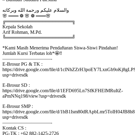
والسلام عليكم ورحمة الله وبركاته
🌸 ═══ ❁ 🌸 ❁ ═══🌸
╔════════════════════╗
Kepala Sekolah
Arif Rohman, M.Pd.
╚════════════════════╝
*Kami Masih Menerima Pendaftaran Siswa-Siswi Pindahan!
Jumlah Kursi Terbatas loh*🤩‼
——————————-
E-Brosur PG & TK :
https://drive.google.com/file/d/1clNhZZrH3poEY7LxnGb9oKj8
usp=drivesdk
E-Brosur SD :
https://drive.google.com/file/d/1EFD695Ln7SfKFHEIMRuItZ-
aPmNNq198/view?usp=drivesdk
E-Brosur SMP :
https://drive.google.com/file/d/1bB1Ism80dRApbLmr5ToIH04JB8h8
usp=drivesdk
——————————-
Kontak CS :
PG-TK : ‪‪‪+62 882-1425-2726‬‬‬