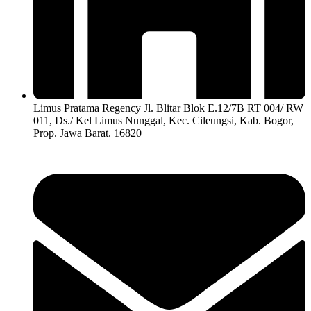
Limus Pratama Regency Jl. Blitar Blok E.12/7B RT 004/ RW
011, Ds./ Kel Limus Nunggal, Kec. Cileungsi, Kab. Bogor,
Prop. Jawa Barat. 16820