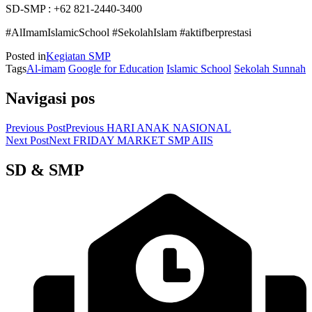
SD-SMP : ‪‪‪+62 821-2440-3400‬‬‬
#AlImamIslamicSchool #SekolahIslam #aktifberprestasi
Posted in
Kegiatan SMP
Tags
Al-imam
Google for Education
Islamic School
Sekolah Sunnah
Navigasi pos
Previous Post
Previous
HARI ANAK NASIONAL
Next Post
Next
FRIDAY MARKET SMP AIIS
SD & SMP