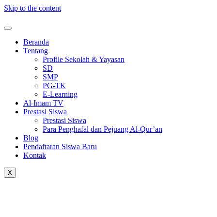
Skip to the content
Beranda
Tentang
Profile Sekolah & Yayasan
SD
SMP
PG-TK
E-Learning
Al-Imam TV
Prestasi Siswa
Prestasi Siswa
Para Penghafal dan Pejuang Al-Qur’an
Blog
Pendaftaran Siswa Baru
Kontak
X