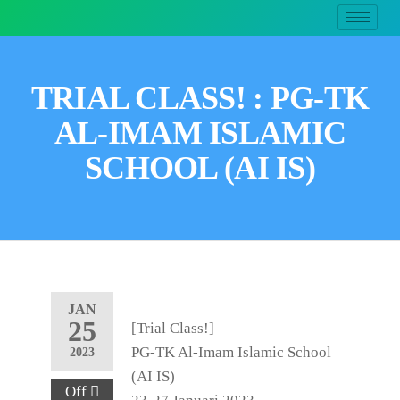
TRIAL CLASS! : PG-TK
AL-IMAM ISLAMIC
SCHOOL (AI IS)
JAN
25
[Trial Class!]
PG-TK Al-Imam Islamic School
2023
(AI IS)
Off