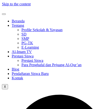
Skip to the content
Beranda
Tentang
Profile Sekolah & Yayasan
SD
SMP
PG-TK
E-Learning
Al-Imam TV
Prestasi Siswa
Prestasi Siswa
Para Penghafal dan Pejuang Al-Qur’an
Blog
Pendaftaran Siswa Baru
Kontak
X