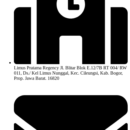
Limus Pratama Regency Jl. Blitar Blok E.12/7B RT 004/ RW
011, Ds./ Kel Limus Nunggal, Kec. Cileungsi, Kab. Bogor,
Prop. Jawa Barat. 16820