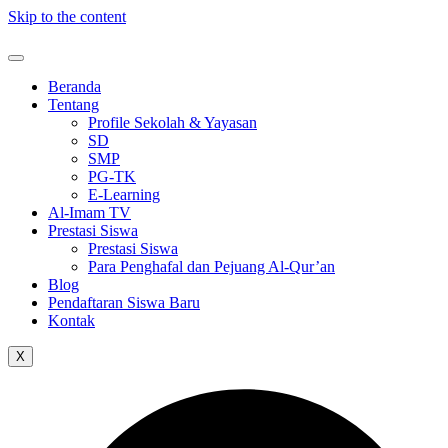
Skip to the content
Beranda
Tentang
Profile Sekolah & Yayasan
SD
SMP
PG-TK
E-Learning
Al-Imam TV
Prestasi Siswa
Prestasi Siswa
Para Penghafal dan Pejuang Al-Qur’an
Blog
Pendaftaran Siswa Baru
Kontak
X