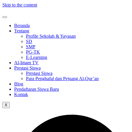
Skip to the content
Beranda
Tentang
Profile Sekolah & Yayasan
SD
SMP
PG-TK
E-Learning
Al-Imam TV
Prestasi Siswa
Prestasi Siswa
Para Penghafal dan Pejuang Al-Qur’an
Blog
Pendaftaran Siswa Baru
Kontak
X