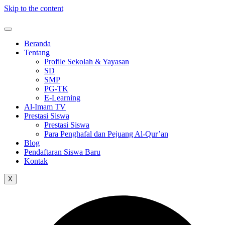
Skip to the content
Beranda
Tentang
Profile Sekolah & Yayasan
SD
SMP
PG-TK
E-Learning
Al-Imam TV
Prestasi Siswa
Prestasi Siswa
Para Penghafal dan Pejuang Al-Qur’an
Blog
Pendaftaran Siswa Baru
Kontak
X