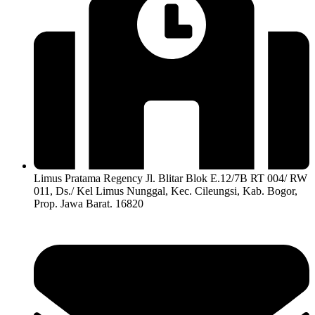
Limus Pratama Regency Jl. Blitar Blok E.12/7B RT 004/ RW
011, Ds./ Kel Limus Nunggal, Kec. Cileungsi, Kab. Bogor,
Prop. Jawa Barat. 16820