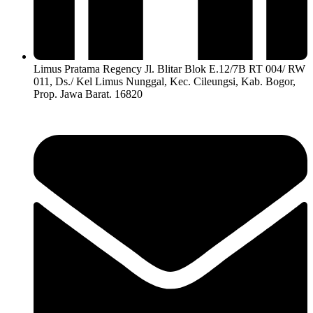
Limus Pratama Regency Jl. Blitar Blok E.12/7B RT 004/ RW
011, Ds./ Kel Limus Nunggal, Kec. Cileungsi, Kab. Bogor,
Prop. Jawa Barat. 16820