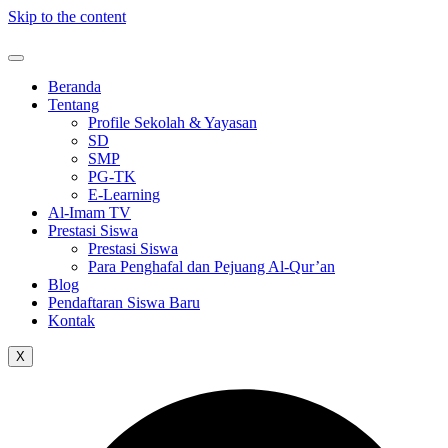
Skip to the content
Beranda
Tentang
Profile Sekolah & Yayasan
SD
SMP
PG-TK
E-Learning
Al-Imam TV
Prestasi Siswa
Prestasi Siswa
Para Penghafal dan Pejuang Al-Qur’an
Blog
Pendaftaran Siswa Baru
Kontak
X