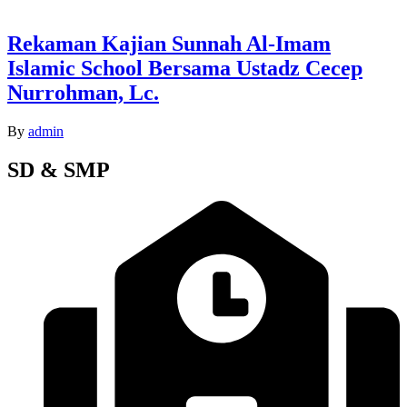
Rekaman Kajian Sunnah Al-Imam
Islamic School Bersama Ustadz Cecep
Nurrohman, Lc.
By
admin
SD & SMP