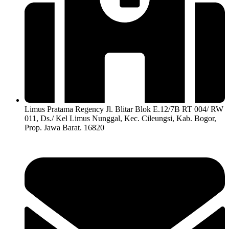
Limus Pratama Regency Jl. Blitar Blok E.12/7B RT 004/ RW
011, Ds./ Kel Limus Nunggal, Kec. Cileungsi, Kab. Bogor,
Prop. Jawa Barat. 16820