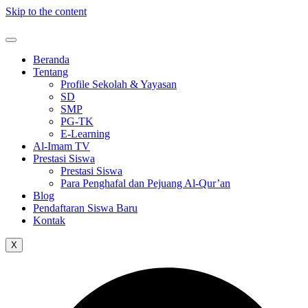
Skip to the content
Beranda
Tentang
Profile Sekolah & Yayasan
SD
SMP
PG-TK
E-Learning
Al-Imam TV
Prestasi Siswa
Prestasi Siswa
Para Penghafal dan Pejuang Al-Qur’an
Blog
Pendaftaran Siswa Baru
Kontak
X