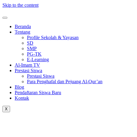
Skip to the content
Beranda
Tentang
Profile Sekolah & Yayasan
SD
SMP
PG-TK
E-Learning
Al-Imam TV
Prestasi Siswa
Prestasi Siswa
Para Penghafal dan Pejuang Al-Qur’an
Blog
Pendaftaran Siswa Baru
Kontak
X