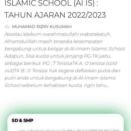
ISLAMIC SCHOOL (AI IS) :
TAHUN AJARAN 2022/2023
By
MUHAMAD RIZKY KUSUMAH
Assalau’alaikum warahmatullahi wabarakatuh.
Alhamdulillah masih tersedia kesempatan
bergabung untuk belajar di Al-Imam Islamic School.
Adapun, Sisa kuota untuk jenjang PG-TK yaitu,
sebagai berikut :PG : 7 TersisaTK A : 0 tersisa (sold
out)TK B : 0 Tersisa Yuk segera daftarkan putra dan
putri anda untuk bergabung di Al-Imam Islamic
School sebelum kehabisan kuota. ngin tahu…
SD & SMP