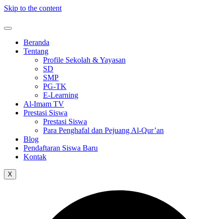
Skip to the content
Beranda
Tentang
Profile Sekolah & Yayasan
SD
SMP
PG-TK
E-Learning
Al-Imam TV
Prestasi Siswa
Prestasi Siswa
Para Penghafal dan Pejuang Al-Qur’an
Blog
Pendaftaran Siswa Baru
Kontak
X