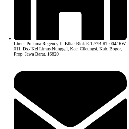
Limus Pratama Regency Jl. Blitar Blok E.12/7B RT 004/ RW
011, Ds./ Kel Limus Nunggal, Kec. Cileungsi, Kab. Bogor,
Prop. Jawa Barat. 16820