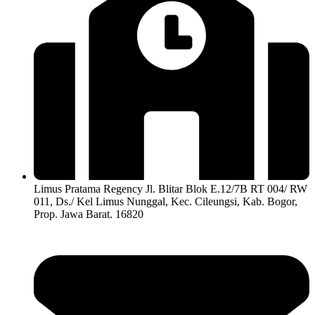
Limus Pratama Regency Jl. Blitar Blok E.12/7B RT 004/ RW
011, Ds./ Kel Limus Nunggal, Kec. Cileungsi, Kab. Bogor,
Prop. Jawa Barat. 16820