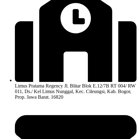
Limus Pratama Regency Jl. Blitar Blok E.12/7B RT 004/ RW
011, Ds./ Kel Limus Nunggal, Kec. Cileungsi, Kab. Bogor,
Prop. Jawa Barat. 16820