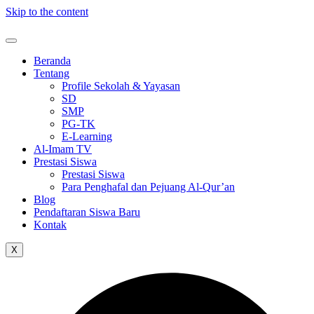
Skip to the content
Beranda
Tentang
Profile Sekolah & Yayasan
SD
SMP
PG-TK
E-Learning
Al-Imam TV
Prestasi Siswa
Prestasi Siswa
Para Penghafal dan Pejuang Al-Qur’an
Blog
Pendaftaran Siswa Baru
Kontak
X