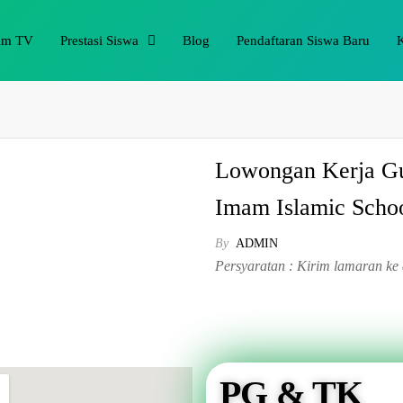
am TV
Prestasi Siswa
Blog
Pendaftaran Siswa Baru
Lowongan Kerja Gu
Imam Islamic Schoo
By
ADMIN
Persyaratan : Kirim lamaran k
PG & TK