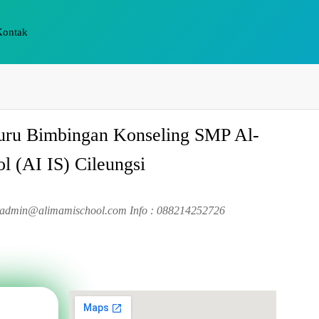
Kontak
ru Bimbingan Konseling SMP Al-
l (AI IS) Cileungsi
e admin@alimamischool.com Info : 088214252726