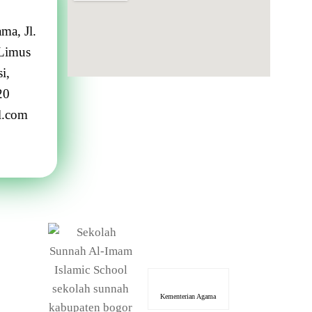
ma, Jl.
Limus
i,
20
l.com
Kementerian Agama