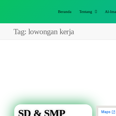
Beranda
Tentang
Al-Im
Tag:
lowongan kerja
SD & SMP