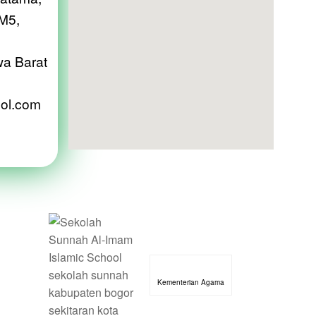
 M5,
wa Barat
ol.com
Kementerian Agama