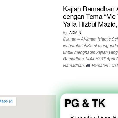
Kajian Ramadhan A
dengan Tema “Me 
Ya’la Hizbul Mazid,
By
ADMIN
(Kajian – Al-Imam Islamic S
wabarakatuhKami mengundang
untuk menghadiri kajian yang
Ramadhan 1444 H/ 07 April 
Ramadhan.
Pemateri : Ust
PG & TK
Perumahan Limus Pr