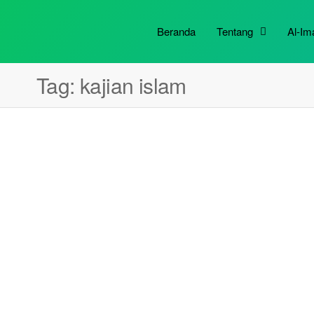
Beranda
Tentang
Al-I
Tag:
kajian islam