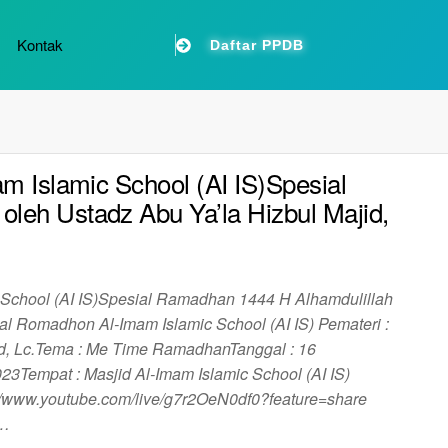
Kontak
Daftar PPDB
am Islamic School (AI IS)Spesial
leh Ustadz Abu Ya’la Hizbul Majid,
c School (AI IS)Spesial Ramadhan 1444 H Alhamdulillah
ial Romadhon Al-Imam Islamic School (AI IS) Pemateri :
id, Lc.Tema : Me Time RamadhanTanggal : 16
3Tempat : Masjid Al-Imam Islamic School (AI IS)
//www.youtube.com/live/g7r2OeN0df0?feature=share
n…