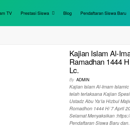
mam TV
Prestasi Siswa
Blog
Pendaftaran Siswa Baru
Kajian Islam Al-Im
Ramadhan 1444 H o
Lc.
By
ADMIN
Kajian Islam Al-Imam Islami
telah terlaksana Kajian Spes
Ustadz Abu Ya’la Hizbul Maj
Romadhon 1444 H/ 7 April 202
Selamat Menyaksikan :https:
Pendaftaran Siswa Baru da