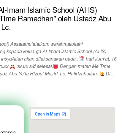
l-Imam Islamic School (AI IS)
Time Ramadhan” oleh Ustadz Abu
 Lc.
chool) Assalamu’alaikum warahmatullahi
 kepada keluarga Al-Imam Islamic School (AI IS)
 InsyaAllah akan dilaksanakan pada :
hari Jum’at, 16
2023.
09.00 s/d selesai.
Dengan materi Me Time
adz Abu Ya’la Hizbul Mazid, Lc. Hafidzahullah.
Di…
atama,