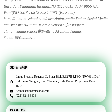
Menyaksikan:https://youtu.be/KsvZISy9OXU Pendaftaran Siswa
Baru dan PindahanHubungi:PG-TK : 0813-8507-9866 (Bu
Wanti)SD-SMP : 0812-8234-5981 (Bu Sinta)
https://alimamischool.com/cara-daftar-ppdb/ Daftar Sosial Media
dan Website Al-Imam Islamic School :🔵Instagram :
alimamislamicschool🟤Twitter : Al-Imam Islamic
School🔴Youtube…
SD & SMP
Limus Pratama Regency Jl. Blitar Blok E.12/7B RT 004/ RW 011, Ds./
Kel Limus Nunggal, Kec. Cileungsi, Kab. Bogor, Prop. Jawa Barat.
16820
Admin@alimamischool.com
(021) 8248-3868
PG & TK