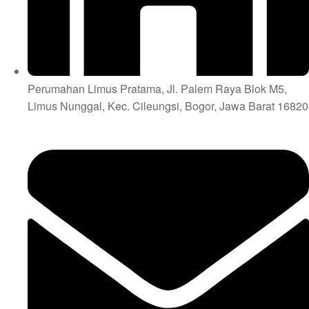
Perumahan Limus Pratama, Jl. Palem Raya Blok M5,
Limus Nunggal, Kec. Cileungsi, Bogor, Jawa Barat 16820