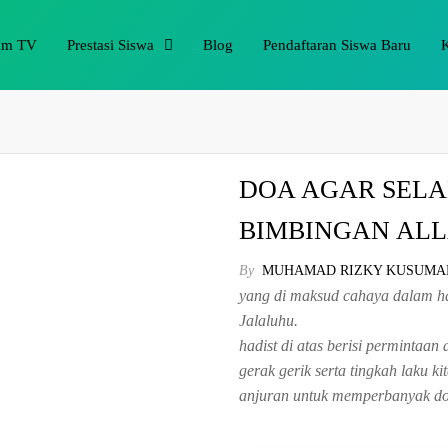
am TV
Prestasi Siswa
Blog
Pendaftaran Siswa Baru
DOA AGAR SEL
BIMBINGAN ALL
By
MUHAMAD RIZKY KUSUMA
yang di maksud cahaya dalam had
Jalaluhu.
hadist di atas berisi permintaan
gerak gerik serta tingkah laku kit
anjuran untuk memperbanyak doa 