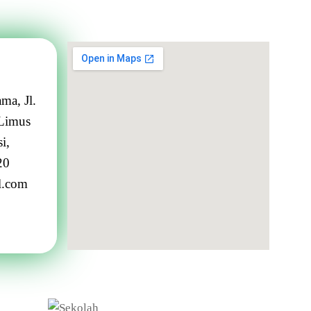
ma, Jl.
Limus
i,
20
l.com