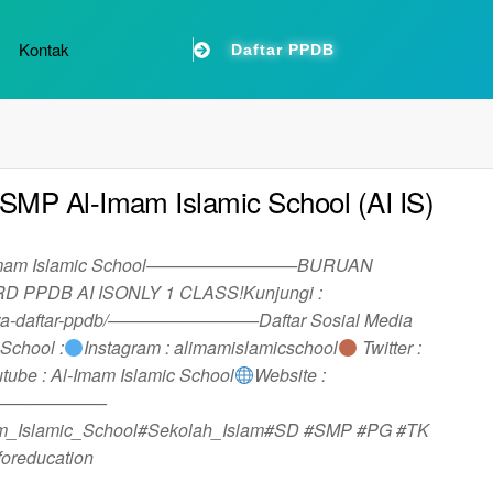
Kontak
Daftar PPDB
MP Al-Imam Islamic School (AI IS)
l-Imam Islamic School————————–BURUAN
 PPDB AI ISONLY 1 CLASS!Kunjungi :
/cara-daftar-ppdb/————————–Daftar Sosial Media
School :
Instagram : alimamislamicschool
Twitter :
tube : Al-Imam Islamic School
Website :
————————–
_Islamic_School#Sekolah_Islam#SD #SMP #PG #TK
oreducation