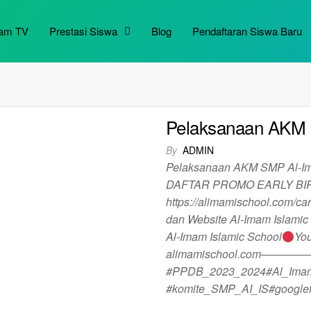
mam TV
Prestasi Siswa
Blog
Pendaftaran Siswa Baru
Pelaksanaan AKM S
By
ADMIN
Pelaksanaan AKM SMP A
DAFTAR PROMO EARLY BIRD
https://alimamischool.com
dan Website Al-Imam Islamic 
Al-Imam Islamic School
You
alimamischool.com——
#PPDB_2023_2024#Al_Imam
#komite_SMP_AI_IS#googlef