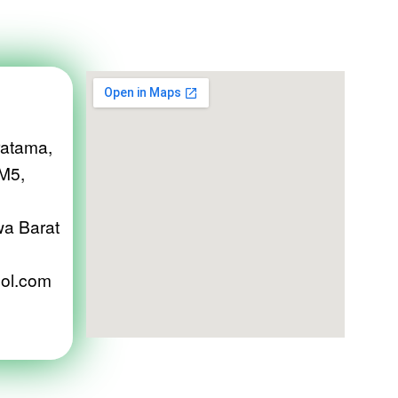
atama,
 M5,
wa Barat
ol.com