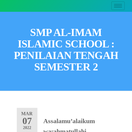
SMP AL-IMAM
ISLAMIC SCHOOL :
PENILAIAN TENGAH
SEMESTER 2
MAR
07
Assalamu’alaikum
2022
wa
r
ahmatullahi