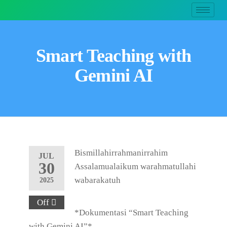
Smart Teaching with
Gemini AI
Bismillahirrahmanirrahim
JUL
30
Assalamualaikum warahmatullahi
wabarakatuh
2025
Off
*Dokumentasi “Smart Teaching
with Gemini AI”*