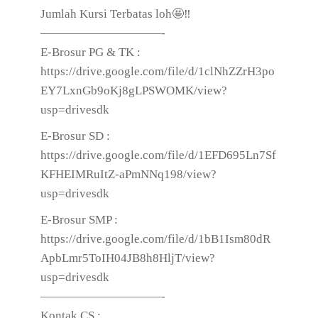
Jumlah Kursi Terbatas loh🤩‼
——————————-
E-Brosur PG & TK :
https://drive.google.com/file/d/1clNhZZrH3po
EY7LxnGb9oKj8gLPSWOMK/view?
usp=drivesdk
E-Brosur SD :
https://drive.google.com/file/d/1EFD695Ln7Sf
KFHEIMRuItZ-aPmNNq198/view?
usp=drivesdk
E-Brosur SMP :
https://drive.google.com/file/d/1bB1Ism80dR
ApbLmr5ToIH04JB8h8HljT/view?
usp=drivesdk
——————————-
Kontak CS :