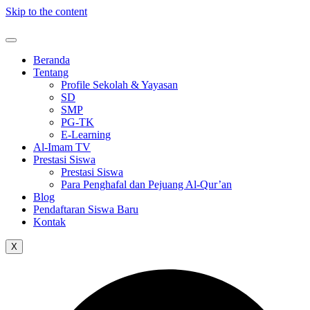
Skip to the content
Beranda
Tentang
Profile Sekolah & Yayasan
SD
SMP
PG-TK
E-Learning
Al-Imam TV
Prestasi Siswa
Prestasi Siswa
Para Penghafal dan Pejuang Al-Qur’an
Blog
Pendaftaran Siswa Baru
Kontak
X