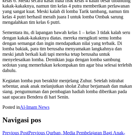
kelas 6. Meski secara kasat mata fisik kelas 4 kalah besar dibanding
kakak-kakaknya, namun tim kelas 4 putra memberikan perlawanan
yang sangat kuat. Meski kalah di lomba Tarik tambang, namun tim
kelas 4 putri berhasil meraih juara I untuk lomba Ombak sarung
mengalahkan tim kelas 6 putri.
Sementara itu, di lapangan bawah kelas 1 – kelas 3 tidak kalah seru
dengan kakak-kakaknya diatas. mereka mengikuti semu lomba
dengan semangat dan ingin mendapatkan nilai yang terbaik. Di
lomba bakiak, para tim berusaha menyamakan langkahnya dan
meski jatuh berkali kali tapi mereka tetap berusaha untuk
menyelesaikan lomba. Demikian juga dengan lomba sambung
sedotan yang memerlukan kekompakan tim agar bisa selesai terlebih
dahulu.
Kegiatan lomba pun berakhir menjelang Zuhur. Setelah istirahat
sebentar, anak anak melanjutkan sholat Zuhur berjamaah dan makan
siang. pengumuman dan pembagian hadiah lomba diberikan pada
saat upacara Bendera di hari Senin.
Posted in
Al-Imam News
Navigasi pos
Previous Post
Previous
Qurban, Media Pembelajaran Bagi Anak-