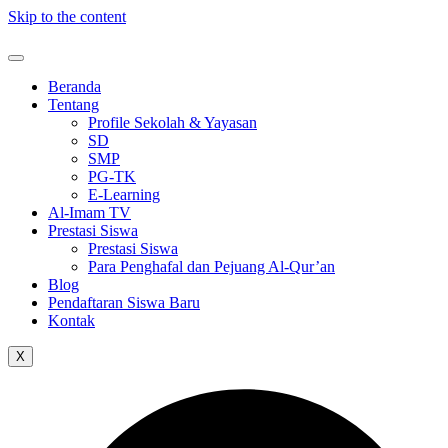
Skip to the content
Beranda
Tentang
Profile Sekolah & Yayasan
SD
SMP
PG-TK
E-Learning
Al-Imam TV
Prestasi Siswa
Prestasi Siswa
Para Penghafal dan Pejuang Al-Qur’an
Blog
Pendaftaran Siswa Baru
Kontak
X