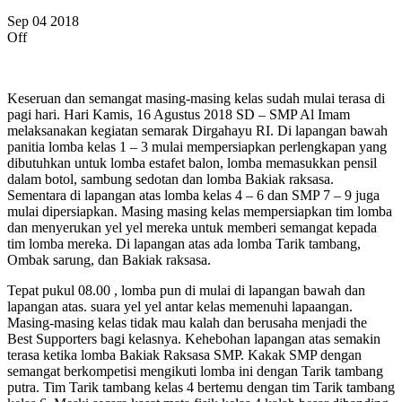
Sep
04
2018
Off
Keseruan dan semangat masing-masing kelas sudah mulai terasa di
pagi hari. Hari Kamis, 16 Agustus 2018 SD – SMP Al Imam
melaksanakan kegiatan semarak Dirgahayu RI. Di lapangan bawah
panitia lomba kelas 1 – 3 mulai mempersiapkan perlengkapan yang
dibutuhkan untuk lomba estafet balon, lomba memasukkan pensil
dalam botol, sambung sedotan dan lomba Bakiak raksasa.
Sementara di lapangan atas lomba kelas 4 – 6 dan SMP 7 – 9 juga
mulai dipersiapkan. Masing masing kelas mempersiapkan tim lomba
dan menyerukan yel yel mereka untuk memberi semangat kepada
tim lomba mereka. Di lapangan atas ada lomba Tarik tambang,
Ombak sarung, dan Bakiak raksasa.
Tepat pukul 08.00 , lomba pun di mulai di lapangan bawah dan
lapangan atas. suara yel yel antar kelas memenuhi lapaangan.
Masing-masing kelas tidak mau kalah dan berusaha menjadi the
Best Supporters bagi kelasnya. Kehebohan lapangan atas semakin
terasa ketika lomba Bakiak Raksasa SMP. Kakak SMP dengan
semangat berkompetisi mengikuti lomba ini dengan Tarik tambang
putra. Tim Tarik tambang kelas 4 bertemu dengan tim Tarik tambang