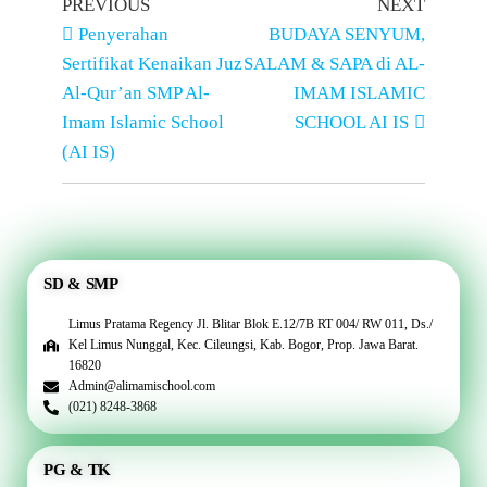
PREVIOUS
NEXT
Penyerahan
BUDAYA SENYUM,
Sertifikat Kenaikan Juz
SALAM & SAPA di AL-
Al-Qur’an SMP Al-
IMAM ISLAMIC
Imam Islamic School
SCHOOL AI IS
(AI IS)
SD & SMP
Limus Pratama Regency Jl. Blitar Blok E.12/7B RT 004/ RW 011, Ds./
Kel Limus Nunggal, Kec. Cileungsi, Kab. Bogor, Prop. Jawa Barat.
16820
Admin@alimamischool.com
(021) 8248-3868
PG & TK