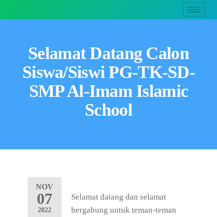
Selamat Datang Calon
Siswa/Siswi PG-TK-SD-
SMP Al-Imam Islamic
School
NOV
07
Selamat datang dan selamat
bergabung untuk teman-teman
2022