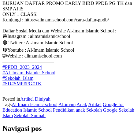
BURUAN DAFTAR PROMO EARLY BIRD PPDB PG-TK dan
SMP AI IS
ONLY 1 CLASS!
Kunjungi : https://alimamischool.com/cara-daftar-ppdb/
————————–
Daftar Sosial Media dan Website Al-Imam Islamic School :
🔵Instagram : alimamislamicschool
🟤 Twitter : Al-Imam Islamic School
🔴Youtube : Al-Imam Islamic School
🌐Website : alimamischool.com
——————————–
#PPDB_2023_2024
#Al_Imam_Islamic_School
#Sekolah_Islam
#SD
#SMP
#PG
#TK
Posted in
Artikel Diniyah
Tags
Al Imam Islamic school
Al-imam
Anak
Artikel
Google for
Education
Islamic School
Pendidikan anak
Sekolah Google
Sekolah
Islam
Sekolah Sunnah
Navigasi pos