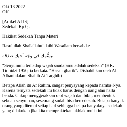
Okt
13
2022
Off
[Artikel AI IS]
Sedekah Rp 0,-
Hakikat Sedekah Tanpa Materi
Rasulullah Shallallahu’alaihi Wasallam bersabda:
تبسُّمك في وجْه أخيك صدَقة
“Senyummu terhadap wajah saudaramu adalah sedekah” (HR.
Tirmidzi 1956, ia berkata: “Hasan gharib”. Dishahihkan oleh Al
Albani dalam Shahih At Targhib)
Betapa Allah itu Ar Rahim, sangat penyayang kepada hamba-Nya.
Karena ternyata sedekah itu tidak harus dengan uang atau harta
benda. Cukup menggerakkan otot wajah dan bibir, membentuk
sebuah senyuman, seseorang sudah bisa bersedekah. Betapa banyak
orang yang ditemui setiap hari sehingga betapa banyaknya sedekah
yang dilakukan jika kita mempraktekan akhlak mulia ini.
————————————-