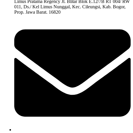
Limus Pratama Regency Jl. Blitar Blok E.12/7B RT 004/ RW
011, Ds./ Kel Limus Nunggal, Kec. Cileungsi, Kab. Bogor,
Prop. Jawa Barat. 16820