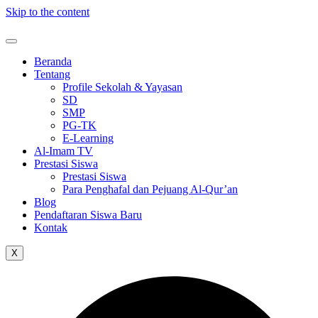
Skip to the content
Beranda
Tentang
Profile Sekolah & Yayasan
SD
SMP
PG-TK
E-Learning
Al-Imam TV
Prestasi Siswa
Prestasi Siswa
Para Penghafal dan Pejuang Al-Qur’an
Blog
Pendaftaran Siswa Baru
Kontak
X