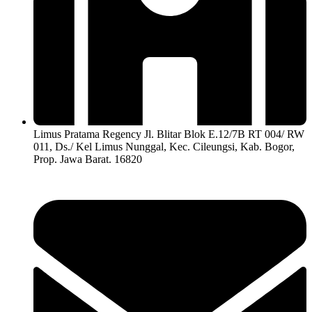
Limus Pratama Regency Jl. Blitar Blok E.12/7B RT 004/ RW
011, Ds./ Kel Limus Nunggal, Kec. Cileungsi, Kab. Bogor,
Prop. Jawa Barat. 16820