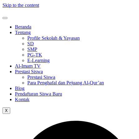
Skip to the content
Beranda
Tentang
Profile Sekolah & Yayasan
SD
SMP
PG-TK
E-Learning
Al-Imam TV
Prestasi Siswa
Prestasi Siswa
Para Penghafal dan Pejuang Al-Qur’an
Blog
Pendaftaran Siswa Baru
Kontak
X