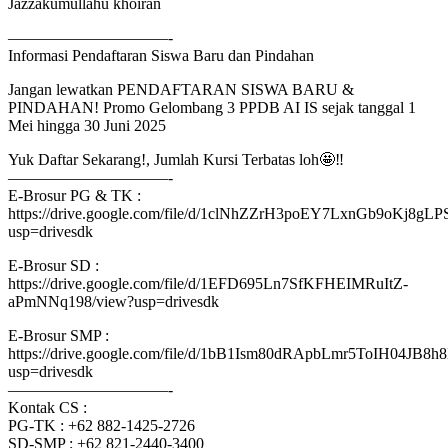
Jazzakumullahu khoiran
——————————-
Informasi Pendaftaran Siswa Baru dan Pindahan
Jangan lewatkan PENDAFTARAN SISWA BARU &
PINDAHAN! Promo Gelombang 3 PPDB AI IS sejak tanggal 1
Mei hingga 30 Juni 2025
Yuk Daftar Sekarang!, Jumlah Kursi Terbatas loh🤩‼
——————————-
E-Brosur PG & TK :
https://drive.google.com/file/d/1clNhZZrH3poEY7LxnGb9oKj8
usp=drivesdk
E-Brosur SD :
https://drive.google.com/file/d/1EFD695Ln7SfKFHEIMRuItZ-
aPmNNq198/view?usp=drivesdk
E-Brosur SMP :
https://drive.google.com/file/d/1bB1Ism80dRApbLmr5ToIH04JB8h8
usp=drivesdk
——————————-
Kontak CS :
PG-TK : ‪+62 882-1425-2726‬
SD-SMP : ‪+62 821-2440-3400‬