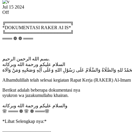
Jul
15
2024
Off
╔════════════════════╗
*DOKUMENTASI RAKER AI IS*
╚════════════════════╝
═══ ❁ ❁ ═══
بسم الله الرحمن الرحيم.
السلام عليكم ورحمة الله وبركاته
َمْدُ للهِ وَالصَّلَاةُ وَالسَّلَامُ عَلَى رَسُوْلِ اللهِ وَعَلَى آلِهِ وَصَحْبِهِ وَمَنْ وَالَاهَ
Alhamdulillah telah selesai kegiatan Rapat Kerja (RAKER) Al-Imam I
Berikut adalah beberapa dokumentasi nya
syukron wa jazakumullahu khairan.
والسلام عليكم ورحمة الله وبركاته
🌸 ═══ ❁ 🌸 ❁ ═══🌸
*Lihat Selengkap nya:*
——————————-