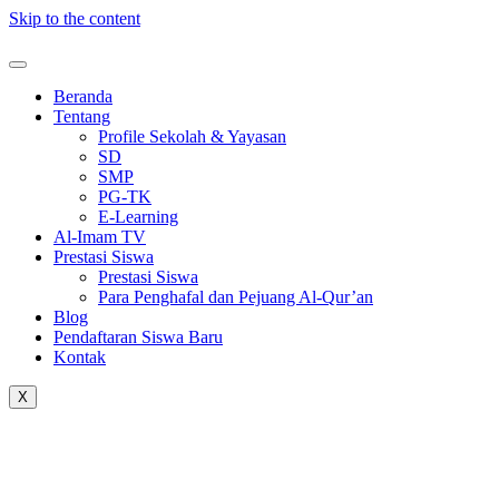
Skip to the content
Beranda
Tentang
Profile Sekolah & Yayasan
SD
SMP
PG-TK
E-Learning
Al-Imam TV
Prestasi Siswa
Prestasi Siswa
Para Penghafal dan Pejuang Al-Qur’an
Blog
Pendaftaran Siswa Baru
Kontak
X