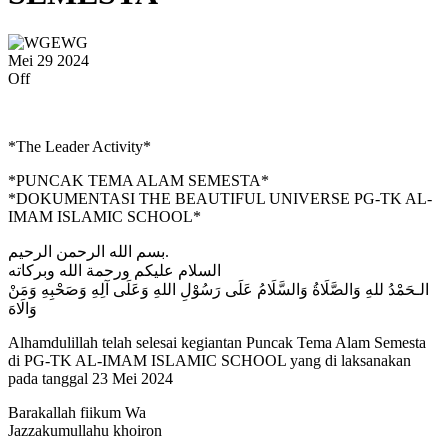
Mei
29
2024
Off
*The Leader Activity*
*PUNCAK TEMA ALAM SEMESTA*
*DOKUMENTASI THE BEAUTIFUL UNIVERSE PG-TK AL-
IMAM ISLAMIC SCHOOL*
بسم الله الرحمن الرحيم.
السلام عليكم ورحمة الله وبركاته
الـحَمْدُ للهِ وَالصَّلَاةُ وَالسَّلَامُ عَلَى رَسُوْلِ اللهِ وَعَلَى آلِهِ وَصَحْبِهِ وَمَنْ
وَالَاهَ
Alhamdulillah telah selesai kegiantan Puncak Tema Alam Semesta
di PG-TK AL-IMAM ISLAMIC SCHOOL yang di laksanakan
pada tanggal 23 Mei 2024
Barakallah fiikum Wa
Jazzakumullahu khoiron