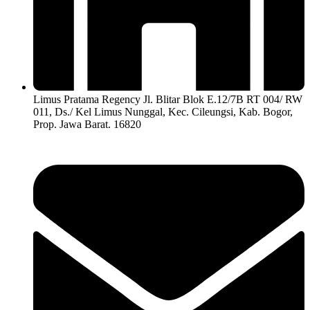
Limus Pratama Regency Jl. Blitar Blok E.12/7B RT 004/ RW
011, Ds./ Kel Limus Nunggal, Kec. Cileungsi, Kab. Bogor,
Prop. Jawa Barat. 16820