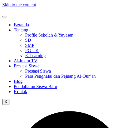
Skip to the content
Beranda
Tentang
Profile Sekolah & Yayasan
SD
SMP
PG-TK
E-Learning
Al-Imam TV
Prestasi Siswa
Prestasi Siswa
Para Penghafal dan Pejuang Al-Qur’an
Blog
Pendaftaran Siswa Baru
Kontak
X