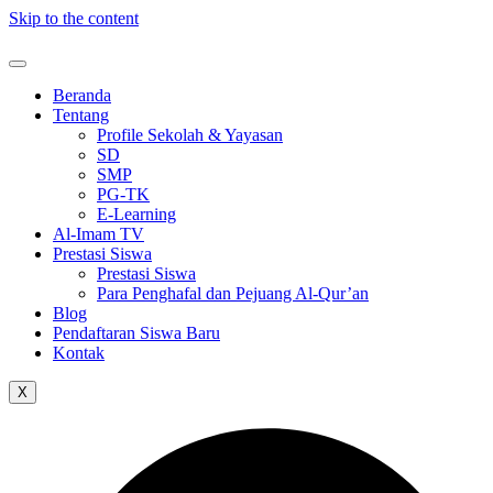
Skip to the content
Beranda
Tentang
Profile Sekolah & Yayasan
SD
SMP
PG-TK
E-Learning
Al-Imam TV
Prestasi Siswa
Prestasi Siswa
Para Penghafal dan Pejuang Al-Qur’an
Blog
Pendaftaran Siswa Baru
Kontak
X