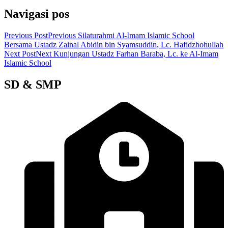
Navigasi pos
Previous Post
Previous
Silaturahmi Al-Imam Islamic School
Bersama Ustadz Zainal Abidin bin Syamsuddin, Lc. Hafidzhohullah
Next Post
Next
Kunjungan Ustadz Farhan Baraba, Lc. ke Al-Imam
Islamic School
SD & SMP