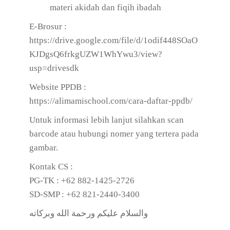
materi akidah dan fiqih ibadah
E-Brosur :
https://drive.google.com/file/d/1odif448SOaO
KJDgsQ6frkgUZW1WhYwu3/view?
usp=drivesdk
Website PPDB :
https://alimamischool.com/cara-daftar-ppdb/
Untuk informasi lebih lanjut silahkan scan
barcode atau hubungi nomer yang tertera pada
gambar.
Kontak CS :
PG-TK : +62 882-1425-2726
SD-SMP : +62 821-2440-3400
والسلام عليكم ورحمة الله وبركاته