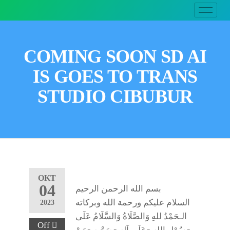
COMING SOON SD AI
IS GOES TO TRANS
STUDIO CIBUBUR
OKT
04
بسم الله الرحمن الرحيم
السلام عليكم ورحمة الله وبركاته
2023
الـحَمْدُ للهِ وَالصَّلَاةُ وَالسَّلَامُ عَلَى
Off