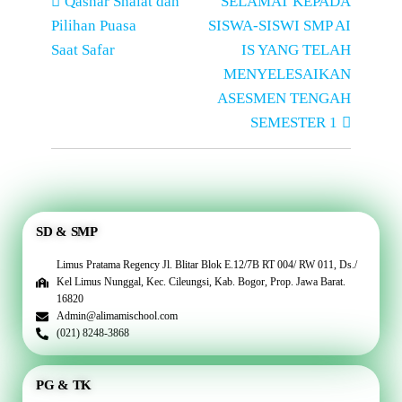
Qashar Shalat dan
SELAMAT KEPADA
Pilihan Puasa
SISWA-SISWI SMP AI
Saat Safar
IS YANG TELAH
MENYELESAIKAN
ASESMEN TENGAH
SEMESTER 1
SD & SMP
Limus Pratama Regency Jl. Blitar Blok E.12/7B RT 004/ RW 011, Ds./
Kel Limus Nunggal, Kec. Cileungsi, Kab. Bogor, Prop. Jawa Barat.
16820
Admin@alimamischool.com
(021) 8248-3868
PG & TK