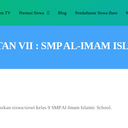
am TV
Prestasi Siswa
Blog
Pendaftaran Siswa Baru
 VII : SMP AL-IMAM ISL
luskan siswa/siswi kelas 9 SMP Al-Imam Islamic School.