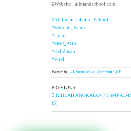
🌐Website : alimamischool.com
——————————–
#Al_Imam_Islamic_School
#Sekolah_Islam
#Ujian
#SMP_AIIS
#Kelulusan
#Viral
Posted in
Al-Imam News
Kegiatan SMP
PREVIOUS
RIHLAH ANGKATAN 7 : SMP AL-
IS)