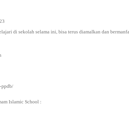
023
jari di sekolah selama ini, bisa terus diamalkan dan bermanfa
n
r-ppdb/
mam Islamic School :