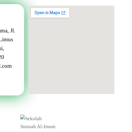
ma, Jl.
Limus
i,
20
l.com