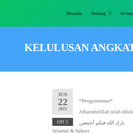
Beranda
Tentang
Al-Im
KELULUSAN ANGKATAN
JUN
22
*Pengumuman*
2023
Alhamdulillah telah dilu
Off
بارك الله فيكم أجمعين
Selamat & Sukses