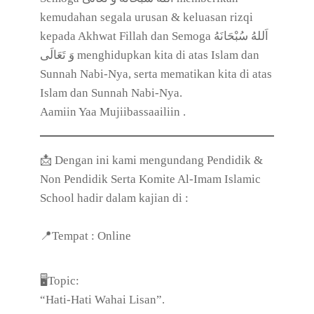
kemudahan segala urusan & keluasan rizqi
kepada Akhwat Fillah dan Semoga اَللهُ سُبْحَانَهُ
وَ تَعَالَى‎ menghidupkan kita di atas Islam dan
Sunnah Nabi-Nya, serta mematikan kita di atas
Islam dan Sunnah Nabi-Nya.
Aamiin Yaa Mujiibassaailiin .
📩 Dengan ini kami mengundang Pendidik &
Non Pendidik Serta Komite Al-Imam Islamic
School hadir dalam kajian di :
📍Tempat : Online
🖥️Topic:
“Hati-Hati Wahai Lisan”.