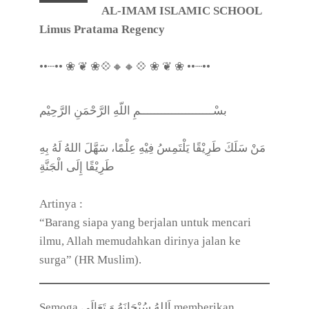
AL-IMAM ISLAMIC SCHOOL
Limus Pratama Regency
••┈•• ❀ ❦ ❀💠🔸🔸💠 ❀ ❦ ❀ ••┈••
بسْـــــــــــــــــــــمِ اللّهِ الرَّحْمَنِ الرَّحِيْم
مَنْ سَلَكَ طَرِيْقًا يَلْتَمِسُ فِيْهِ عِلْمًا، سَهَّلَ اللهُ لَهُ بِهِ
طَرِيْقًا إِلَى الْجَنَّةِ
Artinya :
“Barang siapa yang berjalan untuk mencari
ilmu, Allah memudahkan dirinya jalan ke
surga” (HR Muslim).
Semoga اَللهُ سُبْحَانَهُ وَ تَعَالَى‎ memberikan