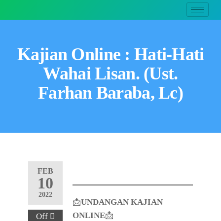
Kajian Online : Hati-Hati
Wahai Lisan. (Ust.
Farhan Baraba, Lc)
FEB
10
2022
📩
UNDANGAN KAJIAN
ONLINE
📩
Off