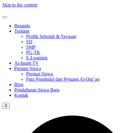
Skip to the content
Beranda
Tentang
Profile Sekolah & Yayasan
SD
SMP
PG-TK
E-Learning
Al-Imam TV
Prestasi Siswa
Prestasi Siswa
Para Penghafal dan Pejuang Al-Qur’an
Blog
Pendaftaran Siswa Baru
Kontak
X