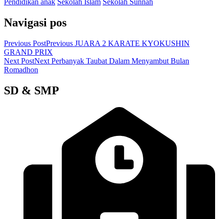
Pendidikan anak
Sekolah Islam
Sekolah Sunnah
Navigasi pos
Previous Post
Previous
JUARA 2 KARATE KYOKUSHIN
GRAND PRIX
Next Post
Next
Perbanyak Taubat Dalam Menyambut Bulan
Romadhon
SD & SMP