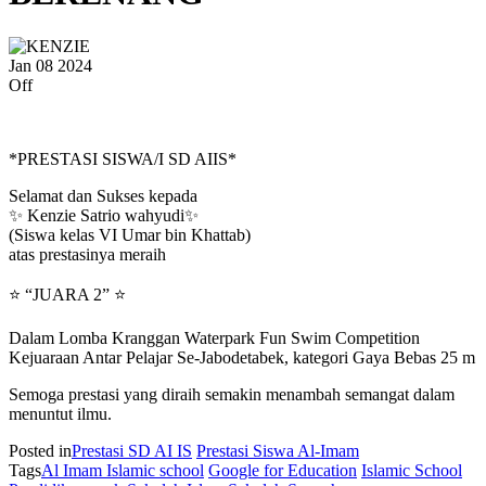
Jan
08
2024
Off
*PRESTASI SISWA/I SD AIIS*
Selamat dan Sukses kepada
✨ Kenzie Satrio wahyudi✨
(Siswa kelas VI Umar bin Khattab)
atas prestasinya meraih
⭐ “JUARA 2” ⭐
Dalam Lomba Kranggan Waterpark Fun Swim Competition
Kejuaraan Antar Pelajar Se-Jabodetabek, kategori Gaya Bebas 25 m
Semoga prestasi yang diraih semakin menambah semangat dalam
menuntut ilmu.
Posted in
Prestasi SD AI IS
Prestasi Siswa Al-Imam
Tags
Al Imam Islamic school
Google for Education
Islamic School