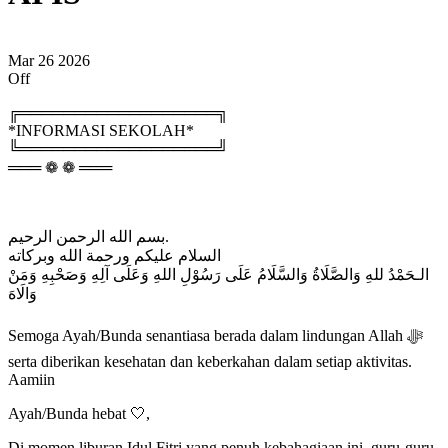
Mar
26
2026
Off
╔══════════════════╗
*INFORMASI SEKOLAH*
╚══════════════════╝
═══ ❁ ❁ ═══
بسم الله الرحمن الرحيم.
السلام عليكم ورحمة الله وبركاته
الـحَمْدُ للهِ وَالصَّلَاةُ وَالسَّلَامُ عَلَى رَسُوْلِ اللهِ وَعَلَى آلِهِ وَصَحْبِهِ وَمَنْ
وَالَاهَ
Semoga Ayah/Bunda senantiasa berada dalam lindungan Allah ﷻ
serta diberikan kesehatan dan keberkahan dalam setiap aktivitas.
Aamiin
Ayah/Bunda hebat 🤍,
Di momen liburan Idul Fitri yang penuh kebahagiaan ini, guru-guru