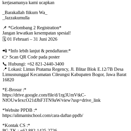
kerjasamanya kami ucapkan
_Barakallah fiikum Wa_
_Jazzakumulla
📌 *Gelombang 2 Registration*
Jangan lewatkan kesempatan spesial!
🗓 01 Februari – 31 Juni 2026
📲 *Info lebih lanjut & pendaftaran:*
👉 Scan QR Code pada poster
📞 Hubungi: ‪+62 821-2440-3400‬
📍 Lokasi: Limus Pratama Regency, Jl. Blitar Blok E.12/7B Desa
Limusnunggal Kecamatan Cileungsi Kabupaten Bogor, Jawa Barat
16820
*E-Brosur :*
https://drive.google.com/file/d/1rg3UmVtkC-
NfOUwIexcO21dJhF3TN9aW/view?usp=drive_link
*Website PPDB :*
https://alimamischool.com/cara-daftar-ppdb/
*Kontak CS :*
PG-TK : ‪+62 882-1425-2726‬