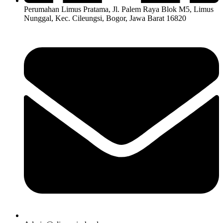
Perumahan Limus Pratama, Jl. Palem Raya Blok M5, Limus
Nunggal, Kec. Cileungsi, Bogor, Jawa Barat 16820