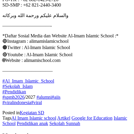
SD-SMP : ‪+62 821-2440-3400‬
والسلام عليكم ورحمة الله وبركاته
——————————-
*Daftar Sosial Media dan Website Al-Imam Islamic School :*
🔵Instagram : alimamislamicschool
🟤Twitter : Al-Imam Islamic School
🔴Youtube : Al-Imam Islamic School
🌐Website : alimamischool.com
——————————–
#Al_Imam_Islamic_School
#Sekolah_Islam
#Pendidikan
#spmb2026
/2027
#alumni
#aiis
#viralindonesia
#viral
Posted in
Kegiatan SD
Tags
Al Imam Islamic school
Artikel
Google for Education
Islamic
School
Pendidikan anak
Sekolah Sunnah