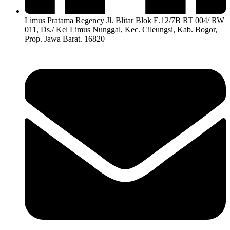
Limus Pratama Regency Jl. Blitar Blok E.12/7B RT 004/ RW
011, Ds./ Kel Limus Nunggal, Kec. Cileungsi, Kab. Bogor,
Prop. Jawa Barat. 16820