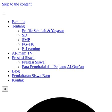
Skip to the content
Beranda
Tentang
Profile Sekolah & Yayasan
SD
SMP
PG-TK
E-Learning
Al-Imam TV
Prestasi Siswa
Prestasi Siswa
Para Penghafal dan Pejuang Al-Qur’an
Blog
Pendaftaran Siswa Baru
Kontak
X