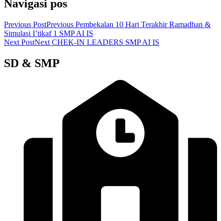
Navigasi pos
Previous Post
Previous
Pembekalan 10 Hari Terakhir Ramadhan &
Simulasi I’tikaf 1 SMP AI IS
Next Post
Next
CHEK-IN LEADERS SMP AI IS
SD & SMP