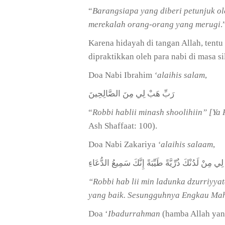
“
Barangsiapa yang diberi petunjuk ol
merekalah orang-orang yang merugi
.
Karena hidayah di tangan Allah, tent
dipraktikkan oleh para nabi di masa si
Doa Nabi Ibrahim
‘alaihis salam
,
رَبِّ هَبْ لِي مِنَ الصَّالِحِينَ
“
Robbi hablii minash shoolihiin” [Y
Ash Shaffaat: 100).
Doa Nabi Zakariya
‘alaihis salaam
,
ي مِنْ لَدُنْكَ ذُرِّيَّةً طَيِّبَةً إِنَّكَ سَمِيعُ الدُّعَاءِ
“Robbi hab lii min ladunka dzurriyya
yang baik. Sesungguhnya Engkau Ma
Doa ‘
Ibadurrahman
(hamba Allah yan