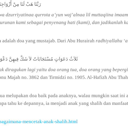
رَبَّنَا هَبْ لَنَا مِنْ أَزْوَاجِنَا 
a dzurriyatinaa qurrota a’yun waj’alnaa lil muttaqiina imaa
keturunan kami sebagai penyenang hati (kami), dan jadikanlah
a adalah doa yang mustajab. Dari Abu Hurairah
radhiyallahu ‘
ثَلاَثُ دَعَوَاتٍ مُسْتَجَابَاتٌ لاَ شَكَّ فِيهِنَّ دَعْوَةُ
ak diragukan lagi yaitu doa orang tua, doa orang yang beperg
bnu Majah no. 3862 dan Tirmidzi no. 1905. Al-Hafizh Abu Thah
a melupakan doa baik pada anaknya, walau mungkin saat ini ana
iapa tahu ke depannya, ia menjadi anak yang shalih dan manfaa
bagaimana-mencetak-anak-shalih.html