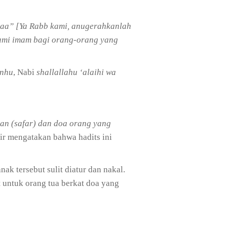
maa” [Ya Rabb kami, anugerahkanlah
 kami imam bagi orang-orang yang
anhu
, Nabi
shallallahu ‘alaihi wa
ian (safar) dan doa orang yang
ir mengatakan bahwa hadits ini
k tersebut sulit diatur dan nakal.
t untuk orang tua berkat doa yang