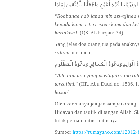
وَذُرِّيَّاتِنَا قُرَّةَ أَعْيُنٍ وَاجْعَلْنَا لِلْمُتَّقِينَ إِمَامًا
“
Robbanaa hab lanaa min azwajinaa w
kepada kami, isteri-isteri kami dan 
bertakwa]
. (QS. Al-Furqan: 74)
Yang jelas doa orang tua pada anakny
sallam
bersabda,
 الْوَالِدِ وَدَعْوَةُ الْمُسَافِرِ وَدَعْوَةُ الْمَظْلُومِ
“
Ada tiga doa yang mustajab yang tid
terzalimi
.” (HR. Abu Daud no. 1536, I
hasan
)
Oleh karenanya jangan sampai orang tu
Hidayah dan taufik di tangan Allah. S
tidak pernah putus-putusnya.
Sumber
https://rumaysho.com/12012-