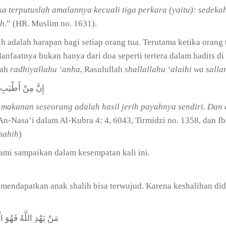
a terputuslah amalannya kecuali tiga perkara (yaitu): sedekah
ih
.” (HR. Muslim no. 1631).
h adalah harapan bagi setiap orang tua. Terutama ketika orang tu
faatnya bukan hanya dari doa seperti tertera dalam hadits di 
yah
radhiyallahu ‘anha
, Rasulullah
shallallahu ‘alaihi wa salla
إِنَّ مِنْ أَطْيَبِ 
 makanan seseorang adalah hasil jerih payahnya sendiri. Dan 
An-Nasa’i dalam Al-Kubra 4: 4, 6043, Tirmidzi no. 1358, dan I
hahih
)
kami sampaikan dalam kesempatan kali ini.
 mendapatkan anak shalih bisa terwujud. Karena keshalihan did
مَنْ يَهْدِ اللَّهُ فَهُوَ