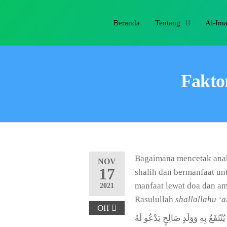
Beranda
Tentang
Al-Im
Fakto
Bagaimana mencetak anak
NOV
17
shalih dan bermanfaat un
manfaat lewat doa dan am
2021
Rasulullah
shallallahu ‘a
Off
نْتَفَعُ بِهِ وَوَلَدٍ صَالِحٍ يَدْعُو لَهُ