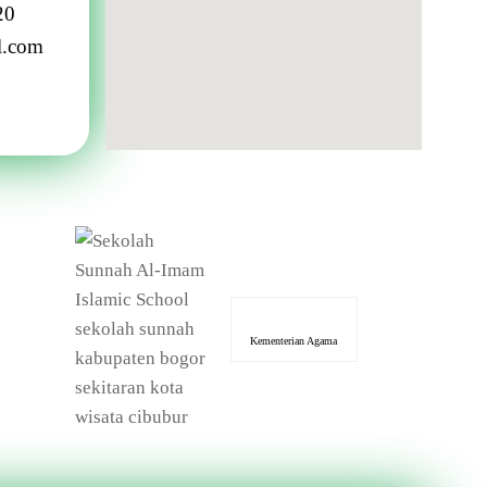
20
l.com
Kementerian Agama