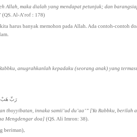
eh Allah, maka dialah yang mendapat petunjuk; dan barangsia
” (QS. Al-A’rof : 178)
u kita harus banyak memohon pada Allah. Ada contoh-contoh do
lam.
a Rabbku, anugrahkanlah kepadaku (seorang anak) yang termas
رَبِّ هَبْ لِ
tan thoyyibatan, innaka samii’ud du’aa’” [Ya Rabbku, berilah 
ha Mengdengar doa]
(QS. Ali Imron: 38).
g beriman),