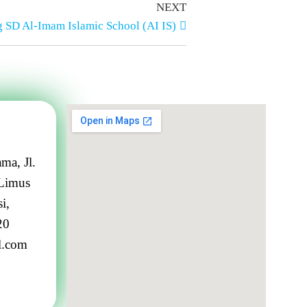
NEXT
 SD Al-Imam Islamic School (AI IS)
ma, Jl.
Limus
i,
20
l.com