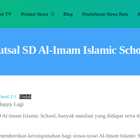
am TV
Prestasi Siswa
Blog
Pendaftaran Siswa Baru
tsal SD Al-Imam Islamic Scho
chool-2-1
Unduh
 Happy Lagi
SD Al-Imam Islamic School, banyak manfaat yang didapat serta 
memberikan keistiqomahan bagi siswa-siswi Al-Imam Islamic Sc