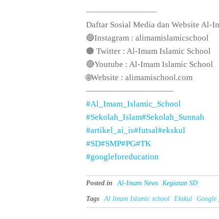
————————–
Daftar Sosial Media dan Website Al-I
🔵Instagram : alimamislamicschool
🟤 Twitter : Al-Imam Islamic School
🔴Youtube : Al-Imam Islamic School
🌐Website : alimamischool.com
——————————–
#Al_Imam_Islamic_School
#Sekolah_Islam
#Sekolah_Sunnah
#artikel_ai_is
#futsal
#ekskul
#SD
#SMP
#PG
#TK
#googleforeducation
Posted in
Al-Imam News
Kegiatan SD
Tags
Al Imam Islamic school
Ekskul
Google 