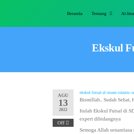
Beranda
Tentang
Al-Im
Ekskul Fu
ekskul-futsal-al-imam-islamic-s
AGU
Bismillah.. Sudah Sehat,
13
2022
Itulah Ekskul Futsal di 
expert dibidangnya
Off
Semoga Allah senantiasa 