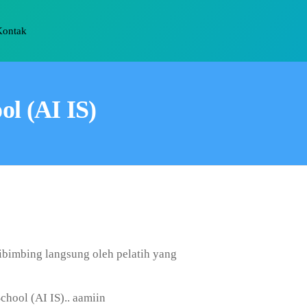
Kontak
ol (AI IS)
dibimbing langsung oleh pelatih yang
hool (AI IS).. aamiin