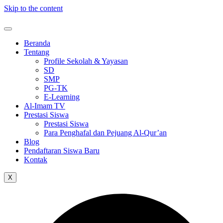
Skip to the content
Beranda
Tentang
Profile Sekolah & Yayasan
SD
SMP
PG-TK
E-Learning
Al-Imam TV
Prestasi Siswa
Prestasi Siswa
Para Penghafal dan Pejuang Al-Qur’an
Blog
Pendaftaran Siswa Baru
Kontak
X