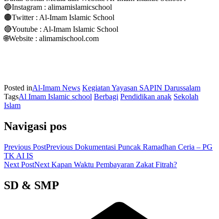
🔵Instagram : alimamislamicschool
🟤Twitter : Al-Imam Islamic School
🔴Youtube : Al-Imam Islamic School
🌐Website : alimamischool.com
Posted in
Al-Imam News
Kegiatan Yayasan SAPIN Darussalam
Tags
Al Imam Islamic school
Berbagi
Pendidikan anak
Sekolah
Islam
Navigasi pos
Previous Post
Previous
Dokumentasi Puncak Ramadhan Ceria – PG
TK AI IS
Next Post
Next
Kapan Waktu Pembayaran Zakat Fitrah?
SD & SMP